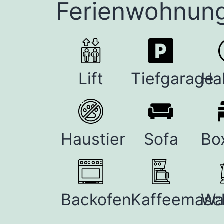
Ferienwohnung
Lift
Tiefgarage
Hal
Haustier
Sofa
Bo
Backofen
Kaffeemasc
Wa