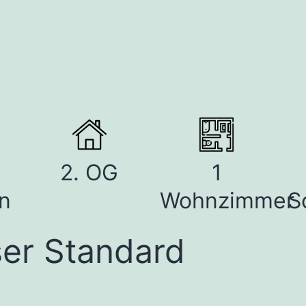
2. OG
1
n
Wohnzimmer
S
ser Standard