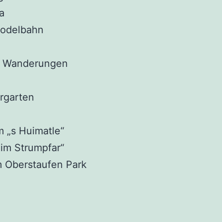
ia
rodelbahn
en Wanderungen
ergarten
m „s Huimatle“
eim Strumpfar“
m Oberstaufen Park