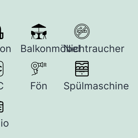
kon
Balkonmöbel
Nichtraucher
C
Fön
Spülmaschine
io