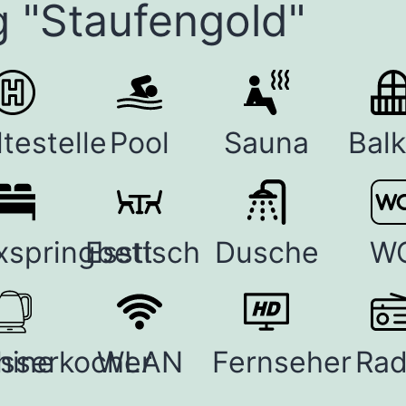
 "Staufengold"
testelle
Pool
Sauna
Bal
xspringbett
Esstisch
Dusche
W
hine
sserkocher
WLAN
Fernseher
Rad